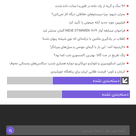
۹۲ سگ و گربه از یک خانه در فلوریدا نجات داده شدند
بحران دنیوو؛ چرا سیستم‌های حفاظتی دیگه کار نمی‌کنن؟
فیلیپین مورد جدید آبله میمونی را تأیید کرد
فراخوان مسابقه آواز NEUE STIMMEN ۲۰۲۶ آلمان منتشر شد
انقلاب در یادگیری ماشین با تراشه‌ای که توی شیشه پنهان شده!
«ال‌نینو» آمد؛ این بار با گرمای جهنمی و سیل‌های ویرانگر!
زنگ تفریح در مت گالا؛ بهترین اکسسوری شب کجا بود؟
مارتین اسکورسیزی و لئوناردو دی‌کاپریو دوباره همبازی شدن؛ سکانس‌های زمستانی مخوف
کرمان و کویر؛ فرصت طلایی ایران برای پناهگاه خورشیدی
دسته‌بندی نشده
دسته‌بندی نشده